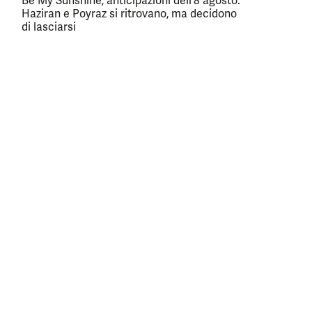
Be My Sunshine, anticipazioni dell’8 agosto:
Haziran e Poyraz si ritrovano, ma decidono
di lasciarsi