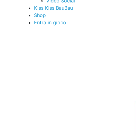
Video Social
Kiss Kiss BauBau
Shop
Entra in gioco