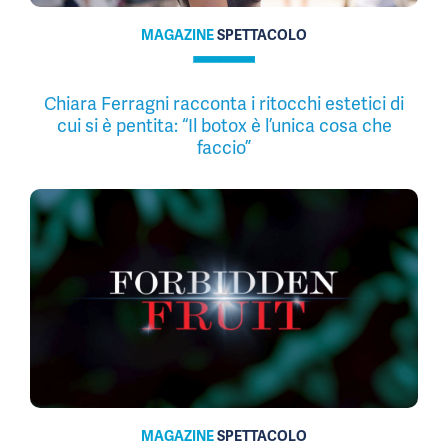
MAGAZINE
SPETTACOLO
Chiara Ferragni racconta i ritocchi estetici di
cui si è pentita: “Il botox è l’unica cosa che
faccio”
MAGAZINE
SPETTACOLO