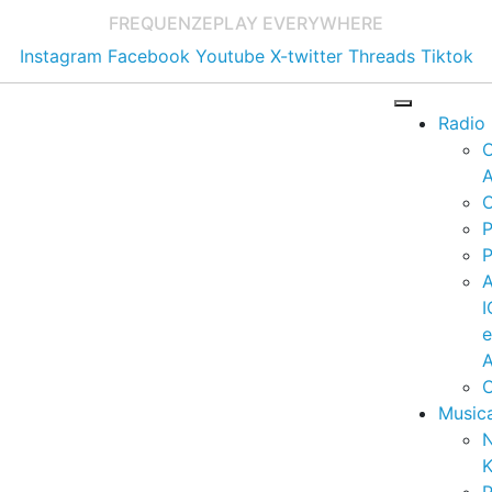
FREQUENZE
PLAY EVERYWHERE
Instagram
Facebook
Youtube
X-twitter
Threads
Tiktok
Radio
A
C
P
P
I
A
C
Music
K