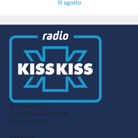
15 agosto
© CN MEDIA S.r.l.
C.F. e P.IVA 04998911210
R.E.A. n. 727803