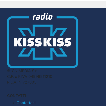
© CN MEDIA S.r.l.
C.F. e P.IVA 04998911210
R.E.A. n. 727803
CONTATTI
Contattaci