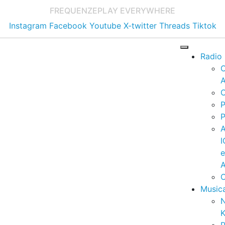
FREQUENZE
PLAY EVERYWHERE
Instagram
Facebook
Youtube
X-twitter
Threads
Tiktok
Radio
A
C
P
P
I
A
C
Music
K