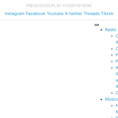
FREQUENZE
PLAY EVERYWHERE
Instagram
Facebook
Youtube
X-twitter
Threads
Tiktok
Radio
A
C
P
P
I
A
C
Music
K