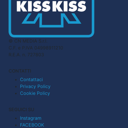
© CN MEDIA S.r.l.
C.F. e P.IVA 04998911210
R.E.A. n. 727803
CONTATTI
Contattaci
Privacy Policy
Cookie Policy
SEGUICI SU
Instagram
FACEBOOK