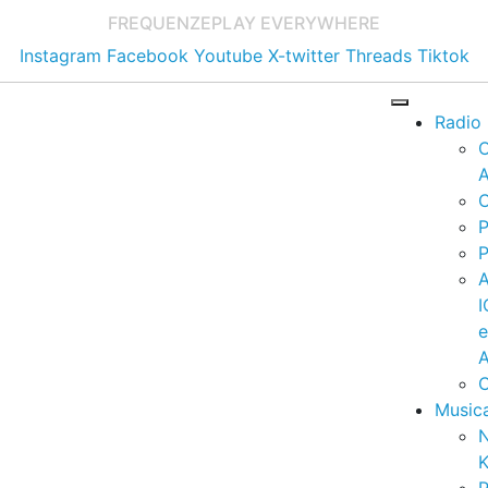
FREQUENZE
PLAY EVERYWHERE
Instagram
Facebook
Youtube
X-twitter
Threads
Tiktok
Radio
A
C
P
P
I
A
C
Music
K