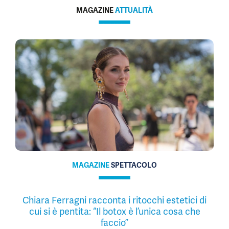
MAGAZINE
ATTUALITÀ
MAGAZINE
SPETTACOLO
Chiara Ferragni racconta i ritocchi estetici di
cui si è pentita: “Il botox è l’unica cosa che
faccio”