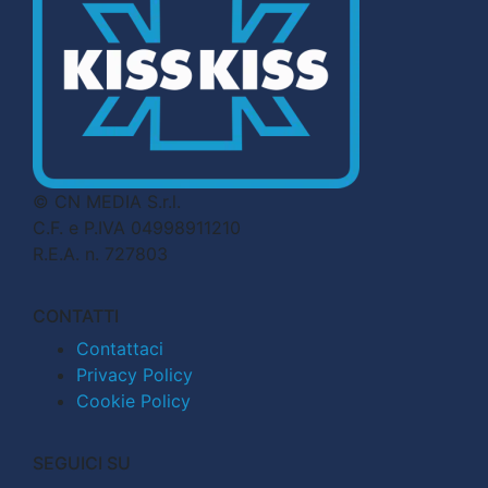
© CN MEDIA S.r.l.
C.F. e P.IVA 04998911210
R.E.A. n. 727803
CONTATTI
Contattaci
Privacy Policy
Cookie Policy
SEGUICI SU