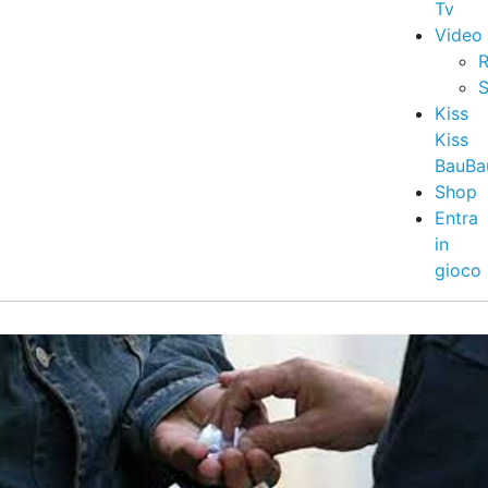
Tv
Video
R
S
Kiss
Kiss
BauBa
Shop
Entra
in
gioco