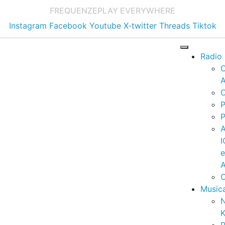
FREQUENZE
PLAY EVERYWHERE
Instagram
Facebook
Youtube
X-twitter
Threads
Tiktok
Radio
A
C
P
P
I
A
C
Music
K