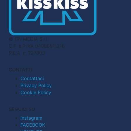
© CN MEDIA S.r.l.
C.F. e P.IVA 04998911210
R.E.A. n. 727803
CONTATTI
Contattaci
Privacy Policy
Cookie Policy
SEGUICI SU
Instagram
FACEBOOK