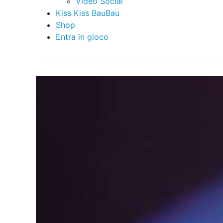
Video Social
Kiss Kiss BauBau
Shop
Entra in gioco