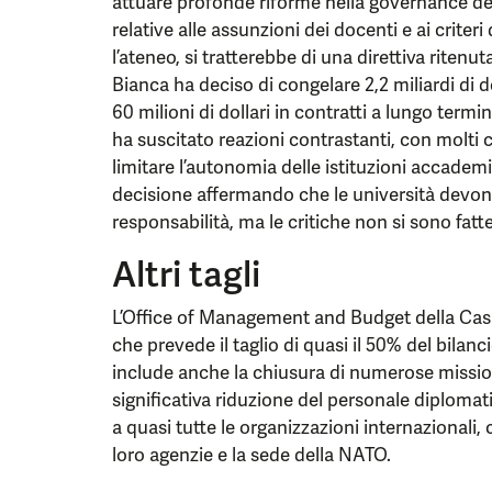
attuare profonde riforme nella governance dell
relative alle assunzioni dei docenti e ai crite
l’ateneo, si tratterebbe di una direttiva ritenut
Bianca ha deciso di congelare 2,2 miliardi di do
60 milioni di dollari in contratti a lungo term
ha suscitato reazioni contrastanti, con molti 
limitare l’autonomia delle istituzioni accadem
decisione affermando che le università devono
responsabilità, ma le critiche non si sono fatt
Altri tagli
L’Office of Management and Budget della Ca
che prevede il taglio di quasi il 50% del bilanc
include anche la chiusura di numerose mission
significativa riduzione del personale diplomat
a quasi tutte le organizzazioni internazionali,
loro agenzie e la sede della NATO.