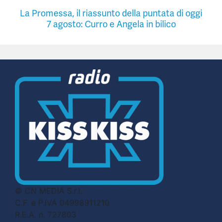
La Promessa, il riassunto della puntata di oggi
7 agosto: Curro e Angela in bilico
© CN MEDIA S.r.l.
C.F. e P.IVA 04998911210
R.E.A. n. 727803