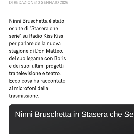
DI
REDAZIONE
10 GENNAIO 2026
Ninni Bruschetta è stato
ospite di “Stasera che
serie” su Radio Kiss Kiss
per parlare della nuova
stagione di Don Matteo,
del suo legame con Boris
e dei suoi ultimi progetti
tra televisione e teatro.
Ecco cosa ha raccontato
ai microfoni della
trasmissione.
0
seconds
Ninni Bruschetta in Stasera che S
of
9
minutes,
45