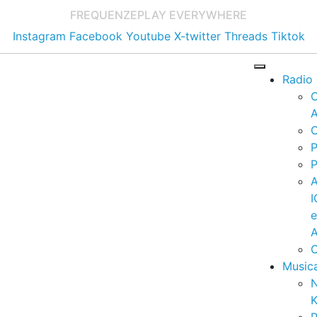
FREQUENZE
PLAY EVERYWHERE
Instagram
Facebook
Youtube
X-twitter
Threads
Tiktok
Radio
A
C
P
P
I
A
C
Music
K