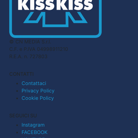
© CN MEDIA S.r.l.
C.F. e P.IVA 04998911210
R.E.A. n. 727803
CONTATTI
Contattaci
Privacy Policy
Cookie Policy
SEGUICI SU
Instagram
FACEBOOK