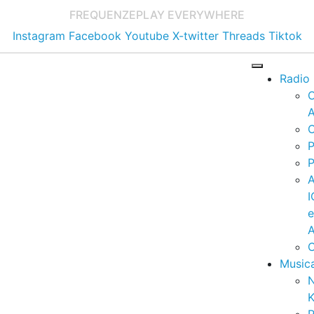
FREQUENZE
PLAY EVERYWHERE
Instagram
Facebook
Youtube
X-twitter
Threads
Tiktok
Radio
A
C
P
P
I
A
C
Music
K