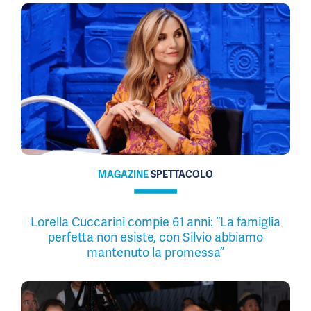
MAGAZINE
SPETTACOLO
Lorella Cuccarini compie 61 anni: “La famiglia
perfetta non esiste, con Silvio abbiamo
mantenuto la promessa”