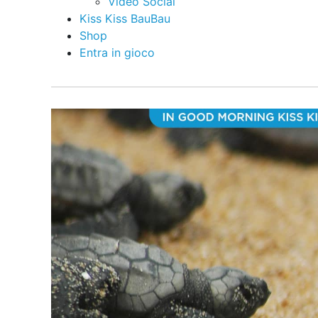
Video Social
Kiss Kiss BauBau
Shop
Entra in gioco