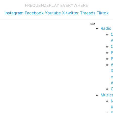
FREQUENZE
PLAY EVERYWHERE
Instagram
Facebook
Youtube
X-twitter
Threads
Tiktok
Radio
A
C
P
P
I
A
C
Music
K