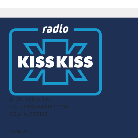
© CN MEDIA S.r.l.
C.F. e P.IVA 04998911210
R.E.A. n. 727803
CONTATTI