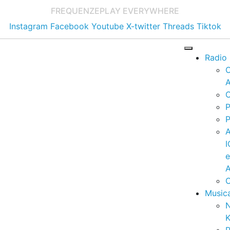
FREQUENZE
PLAY EVERYWHERE
Instagram
Facebook
Youtube
X-twitter
Threads
Tiktok
Radio
A
C
P
P
I
A
C
Music
K