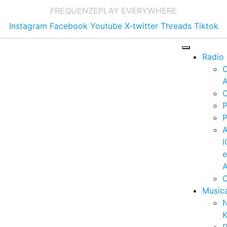
FREQUENZE
PLAY EVERYWHERE
Instagram
Facebook
Youtube
X-twitter
Threads
Tiktok
Radio
A
C
P
P
I
A
C
Music
K