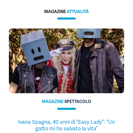
MAGAZINE
ATTUALITÀ
MAGAZINE
SPETTACOLO
Ivana Spagna, 40 anni di “Easy Lady”: “Un
gatto mi ha salvato la vita”