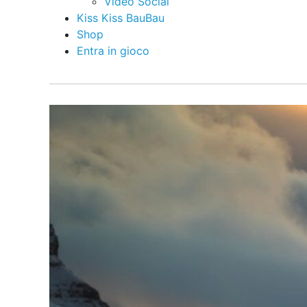
Video Social
Kiss Kiss BauBau
Shop
Entra in gioco