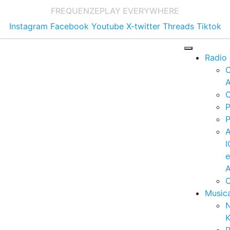
FREQUENZE
PLAY EVERYWHERE
Instagram
Facebook
Youtube
X-twitter
Threads
Tiktok
Radio
A
C
P
P
I
A
C
Music
K