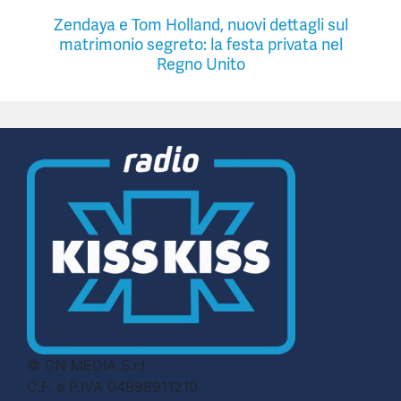
Zendaya e Tom Holland, nuovi dettagli sul
matrimonio segreto: la festa privata nel
Regno Unito
© CN MEDIA S.r.l.
C.F. e P.IVA 04998911210