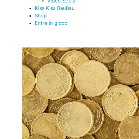
Video Social
Kiss Kiss BauBau
Shop
Entra in gioco