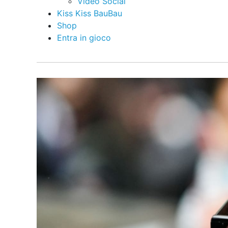
Video Social
Kiss Kiss BauBau
Shop
Entra in gioco