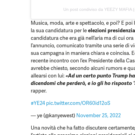
Un post condiviso da YEEZY MAFIA 
Musica, moda, arte e spettacolo, e poi? E poi l
la sua candidatura per le
elezioni presidenzia
candidatura che era già nell’aria ma di cui ora n
l’annuncio, comunicato tramite una serie di v
sua campagna in maniera chiara e coincisa. Ed
recente incontro con l’ex Presidente della Ca
avrebbe chiesto, secondo alcuni rumors e quan
allearsi con lui:
«Ad un certo punto Trump ha 
dicendomi che perderò, e io gli ho risposto 
rapper.
#YE24
pic.twitter.com/OR60id12oS
— ye (@kanyewest)
November 25, 2022
Una novità che ha fatto discutere certamen