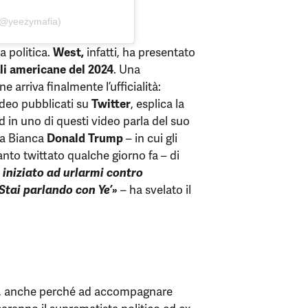
(@yeezymafia)
a politica.
West,
infatti, ha presentato
li americane del 2024
. Una
e arriva finalmente l’ufficialità:
ideo pubblicati su
Twitter
, esplica la
 in uno di questi video parla del suo
sa Bianca
Donald Trump
– in cui gli
to twittato qualche giorno fa – di
iniziato ad urlarmi contro
‘Stai parlando con Ye’»
– ha svelato il
te, anche perché ad accompagnare