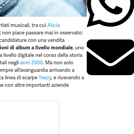
isti musicali, tra cui
Alicia
t
non piace passare mai in osservato:
 candidature con una vendita
ioni di album a livello mondiale
, uno
livello digitale nel corso della storia
tali negli
anni 2000
. Ma non solo
 sempre all’avanguardia arrivando a
ata linea di scarpe
Yeezy
, e riuscendo a
he con altre importanti aziende