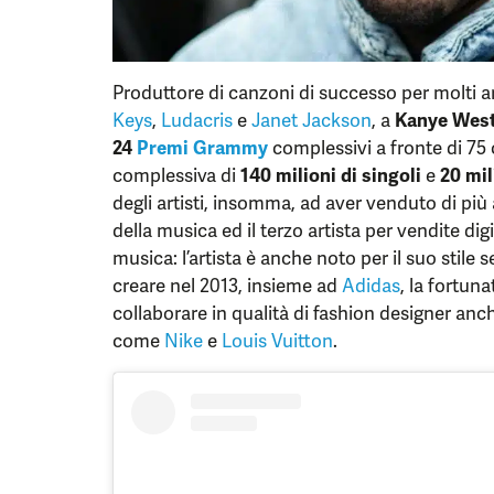
Produttore di canzoni di successo per molti art
Keys
,
Ludacris
e
Janet Jackson
, a
Kanye Wes
24
Premi Grammy
complessivi a fronte di 75
complessiva di
140 milioni di singoli
e
20 mil
degli artisti, insomma, ad aver venduto di più a 
della musica ed il terzo artista per vendite digi
musica: l’artista è anche noto per il suo stile
creare nel 2013, insieme ad
Adidas
, la fortun
collaborare in qualità di fashion designer anc
come
Nike
e
Louis Vuitton
.