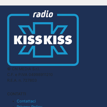
© CN MEDIA S.r.l.
C.F. e P.IVA 04998911210
R.E.A. n. 727803
CONTATTI
Contattaci
Privacy Policy