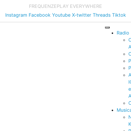
FREQUENZE
PLAY EVERYWHERE
Instagram
Facebook
Youtube
X-twitter
Threads
Tiktok
Radio
A
C
P
P
I
A
C
Music
K