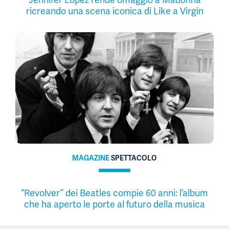
ricreando una scena iconica di Like a Virgin
MAGAZINE
SPETTACOLO
“Revolver” dei Beatles compie 60 anni: l’album
che ha aperto le porte al futuro della musica