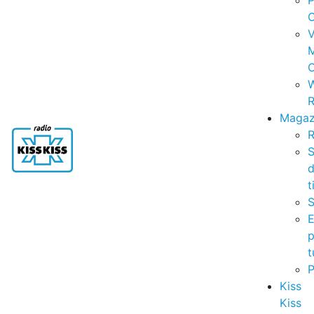
P
C
V
C
R
Magaz
R
S
t
S
p
t
Kiss
Kiss