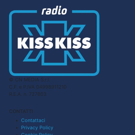
© CN MEDIA S.r.l.
C.F. e P.IVA 04998911210
R.E.A. n. 727803
CONTATTI
Contattaci
Privacy Policy
Cookie Policy