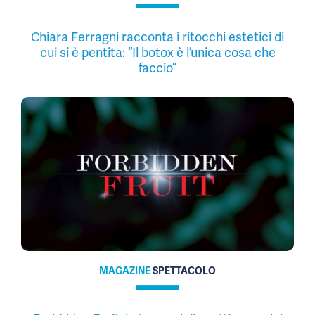
Chiara Ferragni racconta i ritocchi estetici di
cui si è pentita: “Il botox è l’unica cosa che
faccio”
MAGAZINE
SPETTACOLO