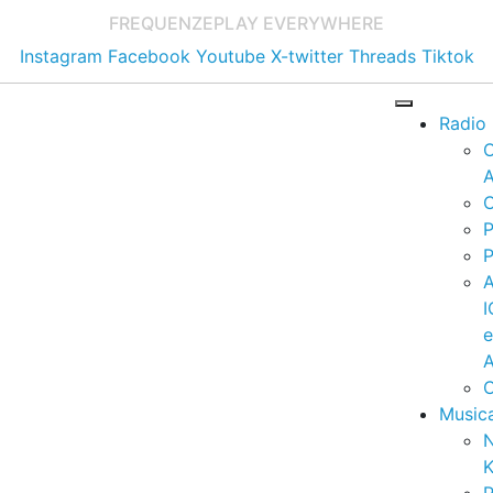
FREQUENZE
PLAY EVERYWHERE
Instagram
Facebook
Youtube
X-twitter
Threads
Tiktok
Radio
A
C
P
P
I
A
C
Music
K