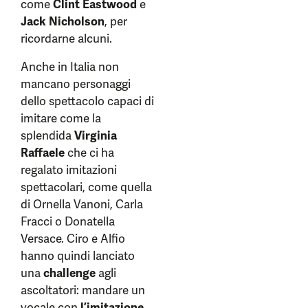
come
Clint Eastwood
e
Jack Nicholson
, per
ricordarne alcuni.
Anche in Italia non
mancano personaggi
dello spettacolo capaci di
imitare come la
splendida
Virginia
Raffaele
che ci ha
regalato imitazioni
spettacolari, come quella
di Ornella Vanoni, Carla
Fracci o Donatella
Versace. Ciro e Alfio
hanno quindi lanciato
una
challenge
agli
ascoltatori: mandare un
vocale con
l’imitazione