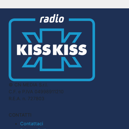
© CN MEDIA S.r.l.
C.F. e P.IVA 04998911210
R.E.A. n. 727803
CONTATTI
Contattaci