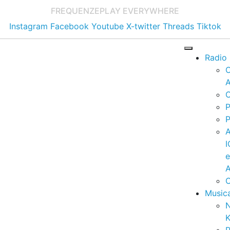
FREQUENZE
PLAY EVERYWHERE
Instagram
Facebook
Youtube
X-twitter
Threads
Tiktok
Radio
A
C
P
P
I
A
C
Music
K