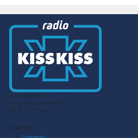
© CN MEDIA S.r.l.
C.F. e P.IVA 04998911210
R.E.A. n. 727803
CONTATTI
Contattaci