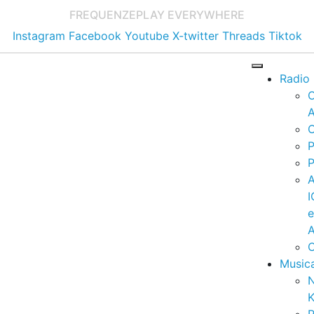
FREQUENZE
PLAY EVERYWHERE
Instagram
Facebook
Youtube
X-twitter
Threads
Tiktok
Radio
A
C
P
P
I
A
C
Music
K