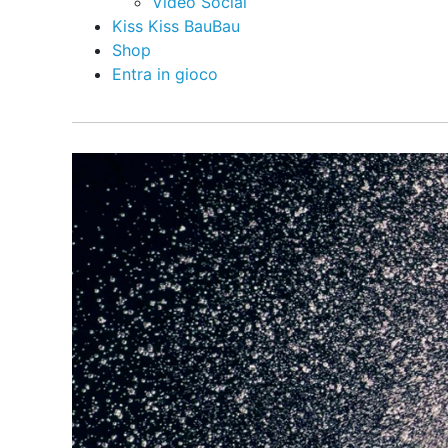
Video Social
Kiss Kiss BauBau
Shop
Entra in gioco