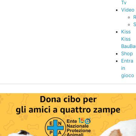
Tv
Video
R
S
Kiss
Kiss
BauBa
Shop
Entra
in
gioco