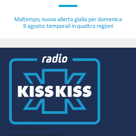
Maltempo, nuova allerta gialla per domenica
9 agosto: temporali in quattro regioni
© CN MEDIA S.r.l.
C.F. e P.IVA 04998911210