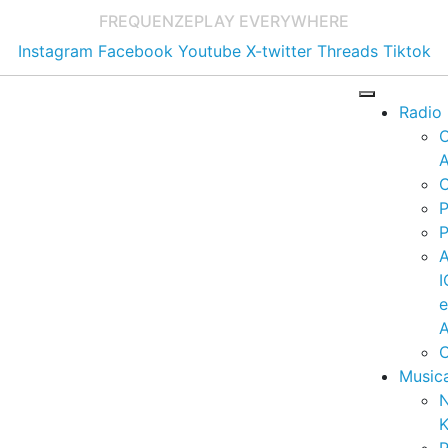
FREQUENZE
PLAY EVERYWHERE
Instagram
Facebook
Youtube
X-twitter
Threads
Tiktok
Radio
A
C
P
P
I
A
C
Music
K