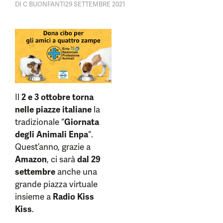
DI
C BUONFANTI
29 SETTEMBRE 2021
Il
2 e 3 ottobre torna
nelle piazze italiane
la
tradizionale “
Giornata
degli Animali Enpa
“.
Quest’anno, grazie a
Amazon
, ci sarà
dal 29
settembre
anche una
grande piazza virtuale
insieme a
Radio Kiss
Kiss
.