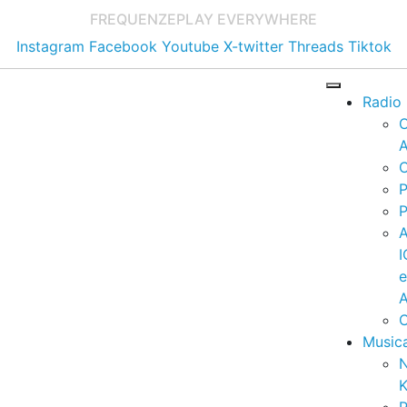
FREQUENZE
PLAY EVERYWHERE
Instagram
Facebook
Youtube
X-twitter
Threads
Tiktok
Radio
A
C
P
P
I
A
C
Music
K