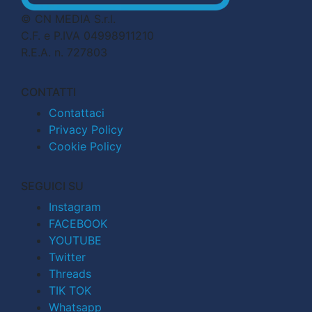
© CN MEDIA S.r.l.
C.F. e P.IVA 04998911210
R.E.A. n. 727803
CONTATTI
Contattaci
Privacy Policy
Cookie Policy
SEGUICI SU
Instagram
FACEBOOK
YOUTUBE
Twitter
Threads
TIK TOK
Whatsapp