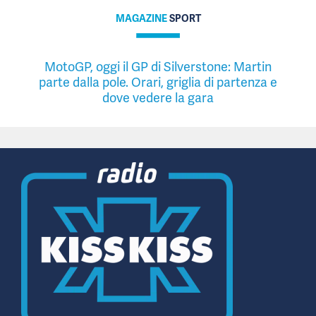
MAGAZINE
SPORT
MotoGP, oggi il GP di Silverstone: Martin
parte dalla pole. Orari, griglia di partenza e
dove vedere la gara