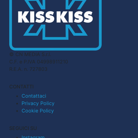
© CN MEDIA S.r.l.
C.F. e P.IVA 04998911210
R.E.A. n. 727803
CONTATTI
Contattaci
Privacy Policy
Cookie Policy
SEGUICI SU
Instagram