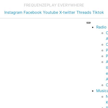
FREQUENZE
PLAY EVERYWHERE
Instagram
Facebook
Youtube
X-twitter
Threads
Tiktok
Radio
A
C
P
P
I
A
C
Music
K