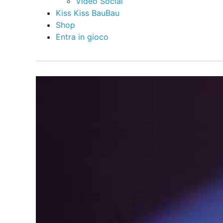
Video Social
Kiss Kiss BauBau
Shop
Entra in gioco