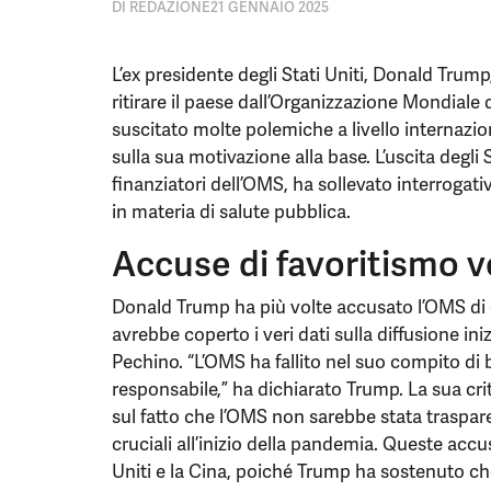
DI
REDAZIONE
21 GENNAIO 2025
L’ex presidente degli Stati Uniti, Donald Trum
ritirare il paese dall’Organizzazione Mondiale
suscitato molte polemiche a livello internazi
sulla sua motivazione alla base. L’uscita degli 
finanziatori dell’OMS, ha sollevato interrogati
in materia di salute pubblica.
Accuse di favoritismo v
Donald Trump ha più volte accusato l’OMS di
avrebbe coperto i veri dati sulla diffusione in
Pechino. “L’OMS ha fallito nel suo compito di 
responsabile,” ha dichiarato Trump. La sua cri
sul fatto che l’OMS non sarebbe stata traspar
cruciali all’inizio della pandemia. Queste accu
Uniti e la Cina, poiché Trump ha sostenuto che