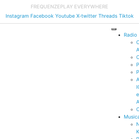
FREQUENZE
PLAY EVERYWHERE
Instagram
Facebook
Youtube
X-twitter
Threads
Tiktok
Radio
A
C
P
P
I
A
C
Music
K