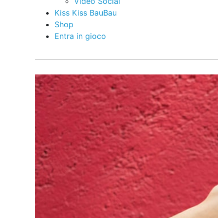
Video Social
Kiss Kiss BauBau
Shop
Entra in gioco