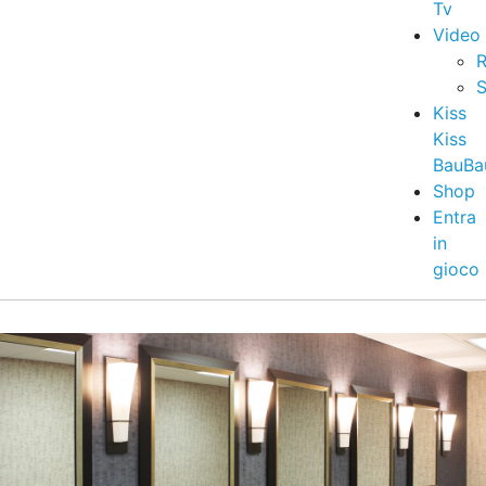
Tv
Video
R
S
Kiss
Kiss
BauBa
Shop
Entra
in
gioco