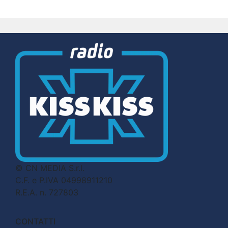
© CN MEDIA S.r.l.
C.F. e P.IVA 04998911210
R.E.A. n. 727803
CONTATTI