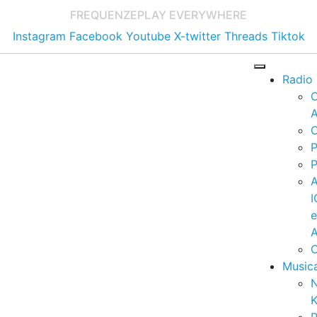
FREQUENZE
PLAY EVERYWHERE
Instagram
Facebook
Youtube
X-twitter
Threads
Tiktok
Radio
A
C
P
P
I
A
C
Music
K