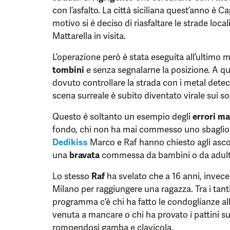
con l’asfalto. La città siciliana quest’anno è Ca
motivo si è deciso di riasfaltare le strade loca
Mattarella in visita.
L’operazione però è stata eseguita all’ultimo 
tombini
e senza segnalarne la posizione. A q
dovuto controllare la strada con i metal detecto
scena surreale è subito diventato virale sui so
Questo è soltanto un esempio degli
errori ma
fondo, chi non ha mai commesso uno sbaglio 
Dedikiss
Marco e Raf hanno chiesto agli ascol
una
bravata
commessa da bambini o da adult
Lo stesso
Raf
ha svelato che a 16 anni, invece 
Milano per raggiungere una ragazza. Tra i tanti
programma c’è chi ha fatto le condoglianze a
venuta a mancare o chi ha provato i pattini 
rompendosi gamba e clavicola.