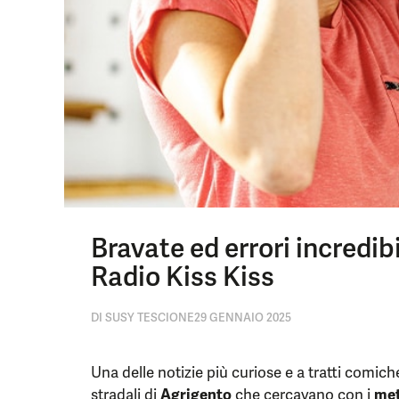
Bravate ed errori incredib
Radio Kiss Kiss
DI
SUSY TESCIONE
29 GENNAIO 2025
Una delle notizie più curiose e a tratti comiche
stradali di
Agrigento
che cercavano con i
met