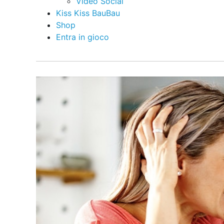
Video Social
Kiss Kiss BauBau
Shop
Entra in gioco