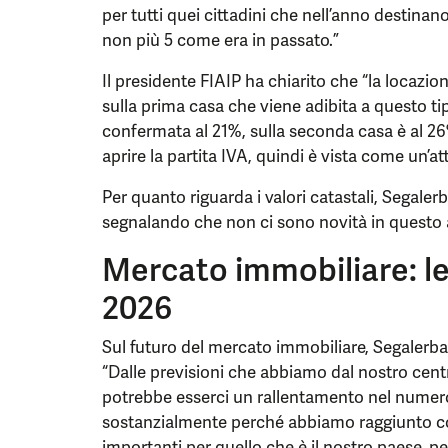
per tutti quei cittadini che nell’anno destinan
non più 5 come era in passato.”
Il presidente FIAIP ha chiarito che “la locazion
sulla prima casa che viene adibita a questo ti
confermata al 21%, sulla seconda casa è al 26%,
aprire la partita IVA, quindi è vista come un’att
Per quanto riguarda i valori catastali, Segaler
segnalando che non ci sono novità in questo 
Mercato immobiliare: le 
2026
Sul futuro del mercato immobiliare, Segalerba 
“Dalle previsioni che abbiamo dal nostro centr
potrebbe esserci un rallentamento nel numero
sostanzialmente perché abbiamo raggiunto con
importanti per quello che è il nostro paese,