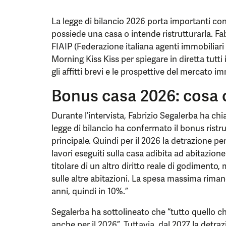
La legge di bilancio 2026 porta importanti co
possiede una casa o intende ristrutturarla. Fa
FIAIP (Federazione italiana agenti immobiliari
Morning Kiss Kiss per spiegare in diretta tutti 
gli affitti brevi e le prospettive del mercato im
Bonus casa 2026: cosa 
Durante l’intervista, Fabrizio Segalerba ha chia
legge di bilancio ha confermato il bonus ristr
principale. Quindi per il 2026 la detrazione per
lavori eseguiti sulla casa adibita ad abitazione
titolare di un altro diritto reale di godiment
sulle altre abitazioni. La spesa massima riman
anni, quindi in 10%.”
Segalerba ha sottolineato che “tutto quello ch
anche per il 2026”. Tuttavia, dal 2027 la detra