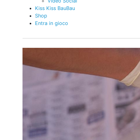
Video Social
Kiss Kiss BauBau
Shop
Entra in gioco