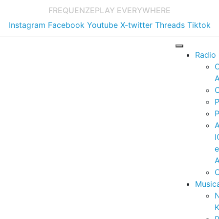
FREQUENZE
PLAY EVERYWHERE
Instagram
Facebook
Youtube
X-twitter
Threads
Tiktok
Radio
A
C
P
P
I
A
C
Music
K