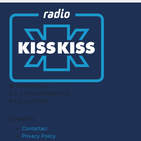
© CN MEDIA S.r.l.
C.F. e P.IVA 04998911210
R.E.A. n. 727803
CONTATTI
Contattaci
Privacy Policy