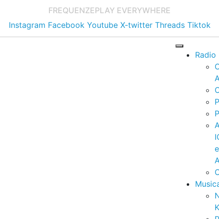
FREQUENZE
PLAY EVERYWHERE
Instagram
Facebook
Youtube
X-twitter
Threads
Tiktok
Radio
A
C
P
P
I
A
C
Music
K