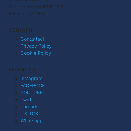
C.F. e P.IVA 04998911210
R.E.A. n. 727803
CONTATTI
Contattaci
Privacy Policy
Cookie Policy
SEGUICI SU
Instagram
FACEBOOK
YOUTUBE
Twitter
Threads
TIK TOK
Whatsapp