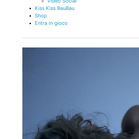
Video Social
Kiss Kiss BauBau
Shop
Entra in gioco