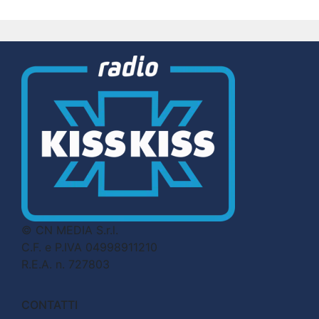
© CN MEDIA S.r.l.
C.F. e P.IVA 04998911210
R.E.A. n. 727803
CONTATTI