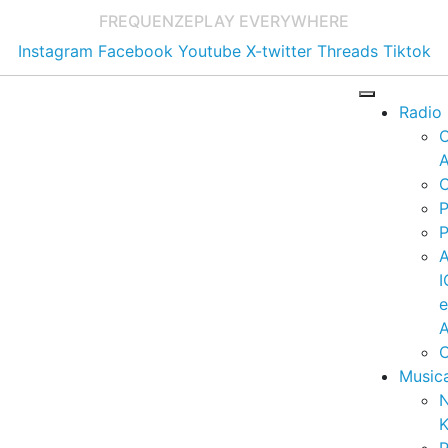
FREQUENZE
PLAY EVERYWHERE
Instagram
Facebook
Youtube
X-twitter
Threads
Tiktok
Radio
A
C
P
P
I
A
C
Music
K