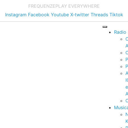
FREQUENZE
PLAY EVERYWHERE
Instagram
Facebook
Youtube
X-twitter
Threads
Tiktok
Radio
A
C
P
P
I
A
C
Music
K