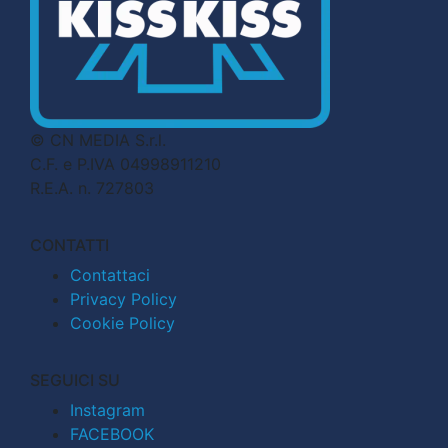
© CN MEDIA S.r.l.
C.F. e P.IVA 04998911210
R.E.A. n. 727803
CONTATTI
Contattaci
Privacy Policy
Cookie Policy
SEGUICI SU
Instagram
FACEBOOK