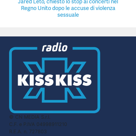
Jared Leto, chiesto lo stop ai concerti nel
Regno Unito dopo le accuse di violenza
sessuale
© CN MEDIA S.r.l.
C.F. e P.IVA 04998911210
R.E.A. n. 727803