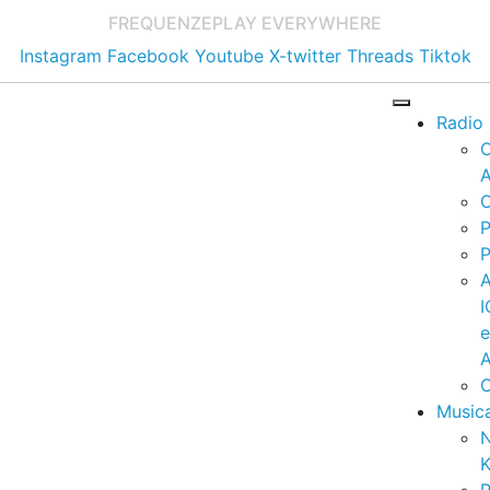
FREQUENZE
PLAY EVERYWHERE
Instagram
Facebook
Youtube
X-twitter
Threads
Tiktok
Radio
A
C
P
P
I
A
C
Music
K