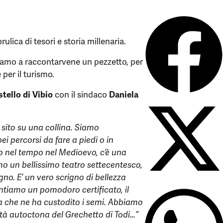
ulica di tesori e storia millenaria.
amo a raccontarvene un pezzetto, per
 per il turismo.
tello di Vibio
con il sindaco
Daniela
è sito su una collina. Siamo
i percorsi da fare a piedi o in
ro nel tempo nel Medioevo, c’è una
amo un bellissimo teatro settecentesco,
gno. E’ un vero scrigno di bellezza
Vantiamo un pomodoro certificato, il
 che ne ha custodito i semi. Abbiamo
età autoctona del Grechetto di Todi…”