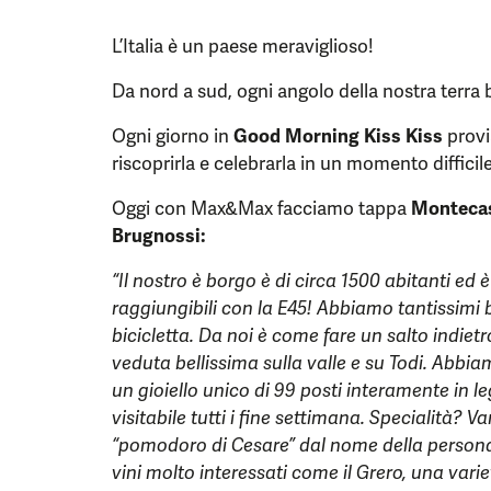
L’Italia è un paese meraviglioso!
Da nord a sud, ogni angolo della nostra terra br
Ogni giorno in
Good Morning Kiss Kiss
provi
riscoprirla e celebrarla in un momento difficile
Oggi con Max&Max facciamo tappa
Montecas
Brugnossi:
“Il nostro è borgo è di circa 1500 abitanti ed 
raggiungibili con la E45! Abbiamo tantissimi be
bicicletta. Da noi è come fare un salto indiet
veduta bellissima sulla valle e su Todi. Abbi
un gioiello unico di 99 posti interamente in le
visitabile tutti i fine settimana. Specialità? 
“pomodoro di Cesare” dal nome della persona
vini molto interessati come il Grero, una vari