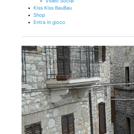
Video Social
Kiss Kiss BauBau
Shop
Entra in gioco