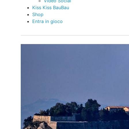
Video Social
Kiss Kiss BauBau
Shop
Entra in gioco