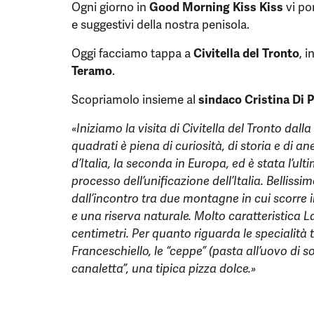
Ogni giorno in
Good Morning Kiss Kiss
vi por
e suggestivi della nostra penisola.
Oggi facciamo tappa a
Civitella del Tronto
, 
Teramo
.
Scopriamolo insieme al
sindaco Cristina Di P
«Iniziamo la visita di Civitella del Tronto dall
quadrati è piena di curiosità, di storia e di a
d’Italia, la seconda in Europa, ed è stata l’u
processo dell’unificazione dell’Italia. Bellissim
dall’incontro tra due montagne in cui scorre i
e una riserva naturale. Molto caratteristica L
centimetri. Per quanto riguarda le specialità t
Franceschiello, le “ceppe” (pasta all’uovo di so
canaletta”, una tipica pizza dolce.»