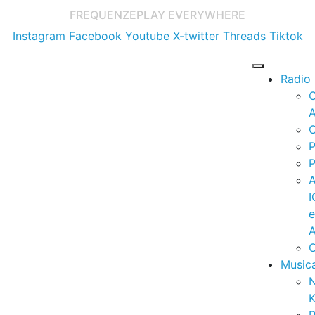
FREQUENZE
PLAY EVERYWHERE
Instagram
Facebook
Youtube
X-twitter
Threads
Tiktok
Radio
A
C
P
P
I
A
C
Music
K