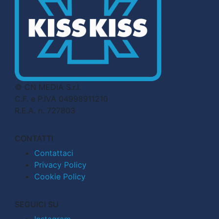
© CN MEDIA S.r.l.
C.F. e P.IVA 04998911210
R.E.A. n. 727803
CONTATTI
Contattaci
Privacy Policy
Cookie Policy
SEGUICI SU
Instagram