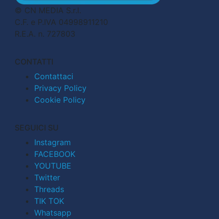
© CN MEDIA S.r.l.
C.F. e P.IVA 04998911210
R.E.A. n. 727803
CONTATTI
Contattaci
Privacy Policy
Cookie Policy
SEGUICI SU
Instagram
FACEBOOK
YOUTUBE
Twitter
Threads
TIK TOK
Whatsapp