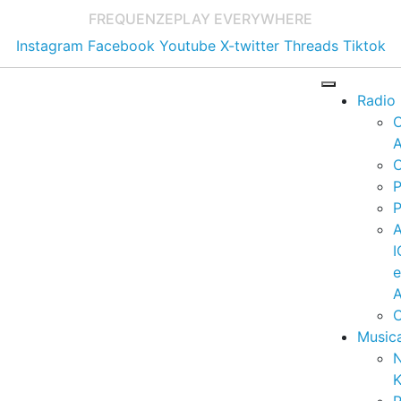
FREQUENZE
PLAY EVERYWHERE
Instagram
Facebook
Youtube
X-twitter
Threads
Tiktok
Radio
A
C
P
P
I
A
C
Music
K