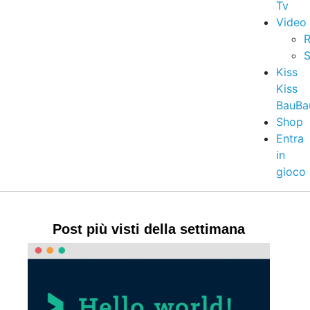
Tv
Video
R
S
Kiss
Kiss
BauBa
Shop
Entra
in
gioco
Post più visti della settimana