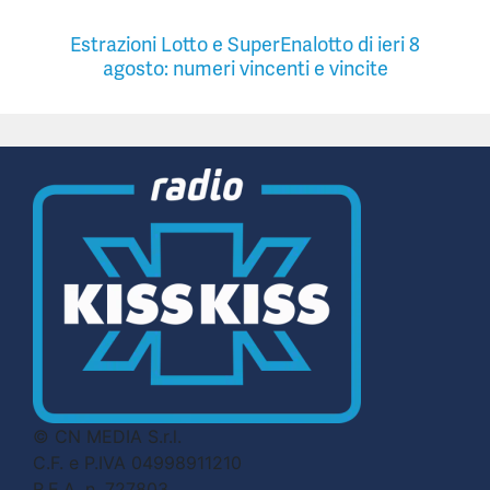
Estrazioni Lotto e SuperEnalotto di ieri 8
agosto: numeri vincenti e vincite
© CN MEDIA S.r.l.
C.F. e P.IVA 04998911210
R.E.A. n. 727803