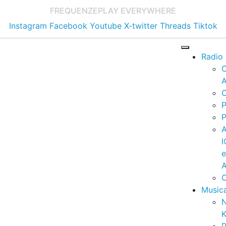
FREQUENZE
PLAY EVERYWHERE
Instagram
Facebook
Youtube
X-twitter
Threads
Tiktok
Radio
A
C
P
P
I
A
C
Music
K